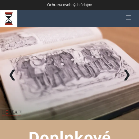
Ochrana osobných údajov
☰
❮
❯
Doplnkové