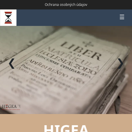
Ochrana osobných údajov
☰
❮
❯
HIGEA